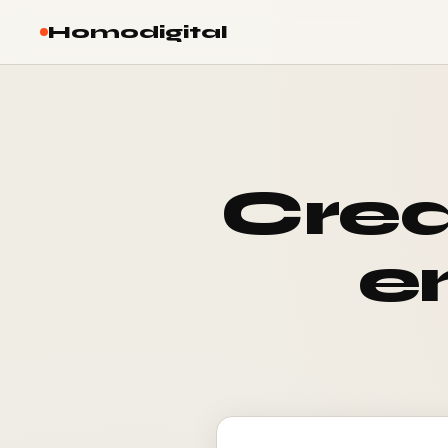
Homodigital
Crea
e