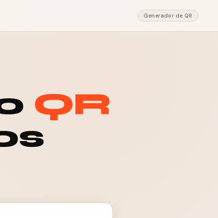
Generador de QR
go
QR
os