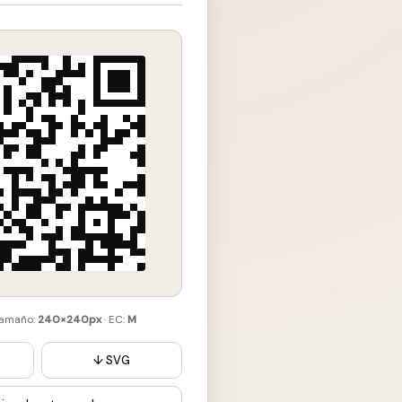
Tamaño:
240×240px
· EC:
M
↓ SVG