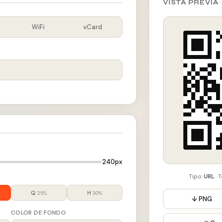
VISTA PREVIA
WiFi
vCard
240px
Tipo:
URL
· 
Q
H
25%
30%
↓ PNG
COLOR DE FONDO