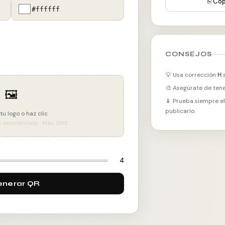
⎘ Cop
#ffffff
CONSEJOS
💡 Usa corrección
H
s
🎨 Asegúrate de tene
🖼
📱 Prueba siempre el
publicarlo.
tu logo o haz clic
e recomendado · Máx. 2MB
4
enerar QR